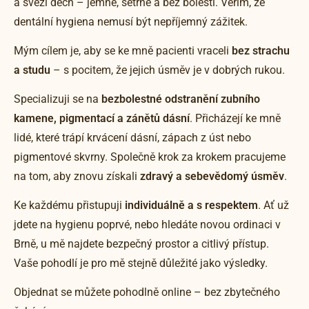
a svěží dech – jemně, šetrně a bez bolesti. Věřím, že
dentální hygiena nemusí být nepříjemný zážitek.
Mým cílem je, aby se ke mně pacienti vraceli
bez strachu
a studu
– s pocitem, že jejich úsměv je v dobrých rukou.
Specializuji se na
bezbolestné odstranění zubního
kamene, pigmentací a zánětů dásní
. Přicházejí ke mně
lidé, které trápí krvácení dásní, zápach z úst nebo
pigmentové skvrny. Společně krok za krokem pracujeme
na tom, aby znovu získali
zdravý a sebevědomý úsměv
.
Ke každému přistupuji
individuálně a s respektem
. Ať už
jdete na hygienu poprvé, nebo hledáte novou ordinaci v
Brně, u mě najdete bezpečný prostor a citlivý přístup.
Vaše pohodlí je pro mě stejně důležité jako výsledky.
Objednat se můžete pohodlně online – bez zbytečného