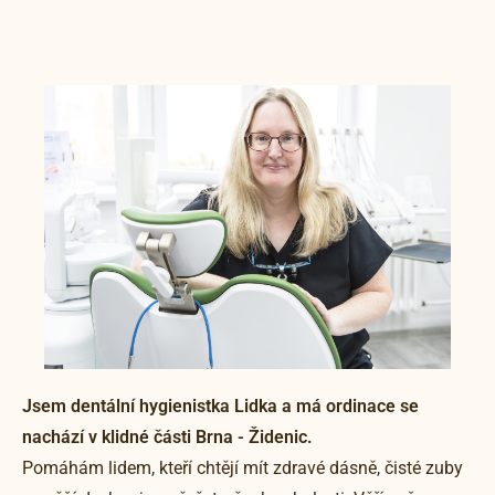
Jsem dentální hygienistka Lidka a má ordinace se
nachází v klidné části Brna - Židenic.
Pomáhám lidem, kteří chtějí mít zdravé dásně, čisté zuby