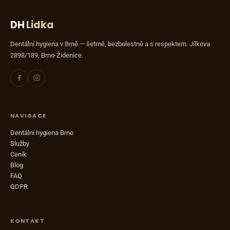
DH
Lidka
Dentální hygiena v Brně — šetrně, bezbolestně a s respektem. Jílkova
2898/189, Brno-Židenice.
NAVIGACE
Dentální hygiena Brno
Služby
Ceník
Blog
FAQ
GDPR
KONTAKT